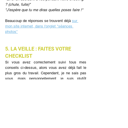
? (chute, fuite)"
"J'espère que tu me diras quelles poses faire !"
Beaucoup de réponses se trouvent déjà 
sur 
mon site internet, dans l'onglet "séances 
photos"
5. LA VEILLE : FAITES VOTRE 
CHECKLIST
Si vous avez correctement suivi tous mes 
conseils ci-dessus, alors vous avez déjà fait le 
plus gros du travail. Cependant, je ne sais pas 
vous, mais personnellement, je suis plutôt 
perfectionniste et j'aime avoir le contrôle sur mes 
projets pour anticiper au mieux les imprévus. 
Alors, la veille, pour vous rassurer, vous pouvez 
suivre cette check-list :
- ai-je mis de l'essence dans ma voiture ?
- ai-je prévu un stock de friandises ?
- ai-je préparé un sac avec mes tenues 
(tenue du shooting + change) ?